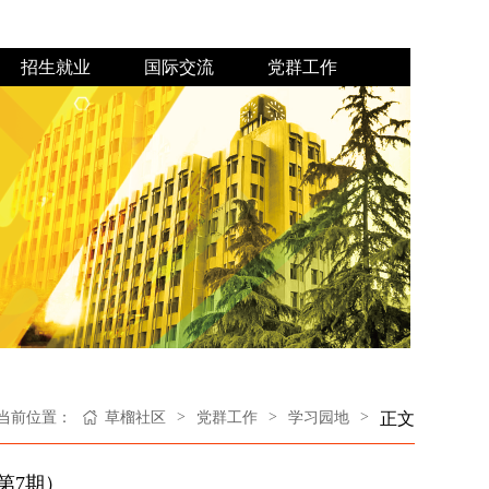
招生就业
国际交流
党群工作
专业介绍
本科教育
学科竞赛
合作项目
志愿服务
校友之窗
奖勤助贷
日常工作
教工之家
外教风采
纪检工作
>
>
>
当前位置：
草榴社区
党群工作
学习园地
正文
第7期）