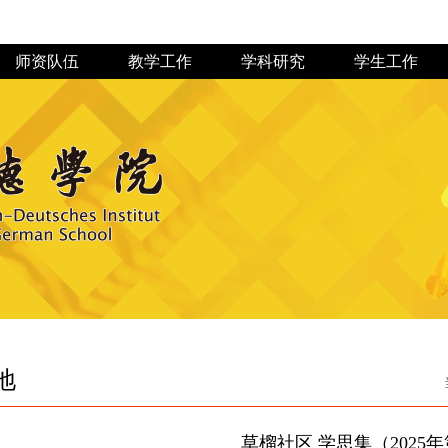
师资队伍
教学工作
学科研究
学生工作
草榴社区 历
规章制度
教授博士
专业建设
联系我们
资料下载
专业教师
实践教学
科研机构
组织机构
教学研究
科研成果
学生活动
党建动态
招生动态
交流分享
学术研究
团学组织
概况介绍
学习园地
史
地
草榴社区 学思集（2025年