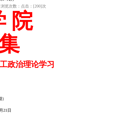
浏览次数：
点击：[
200
]次
学
院
集
职工政治理论学习
期）
4月
21
日