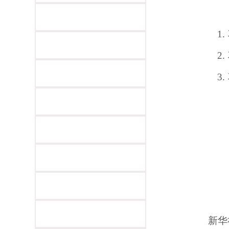
1.
2.
3.
新华