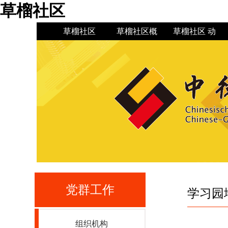
草榴社区
草榴社区
草榴社区概
草榴社区 动
况
态
草榴社区简
草榴社区 新
机构设置
草榴社区公
现任领导
介
闻
告
党群工作
学习园
组织机构