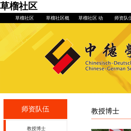
草榴社区
草榴社区
草榴社区概
草榴社区 动
师资队
况
态
草榴社区简
草榴社区 新
机构设置
草榴社区公
现任领导
草榴社区
规章制
教授博
专业建
介
闻
告
史
师资队伍
教授博士
教授博士