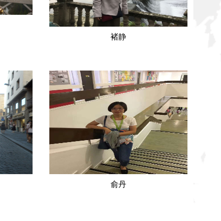
褚静
： 女
姓 名：褚静 性 别： 女
籍 贯：杭州民 族：汉
产党员
政治面貌：群众 学习简
6 就读
历：1994-1997 杭州第二中学 高中1997-
.9-
2001 浙江大学 本科2007-2010 浙江大
学德语系硕
学 研究生 工作简历：2001- 至今
用科技大学
草榴社区-番茄社区直播-暗网社区 研究方
于草榴社
向：德语教学，跨文化研究 主讲课程：大
方向：德
学德语，项目德语 ◆ 学术成果主要论
基础德
文：《德国大学毕业生的高就业率及其对
.
我国高校...
俞丹
：
姓 名：俞丹 性 别： 女
籍 贯：浙江杭州民 族：汉
共党员
政治面貌：共产党员 学习简
: 草榴
历：1998.9-2002.6 就读于武汉大学外语