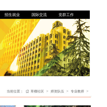
招生就业
国际交流
党群工作
专业介绍
本科教育
学科竞赛
合作项目
志愿服务
校友之窗
奖勤助贷
日常工作
教工之家
外教风采
纪检工作
>
>
>
当前位置：
草榴社区
师资队伍
专业教师