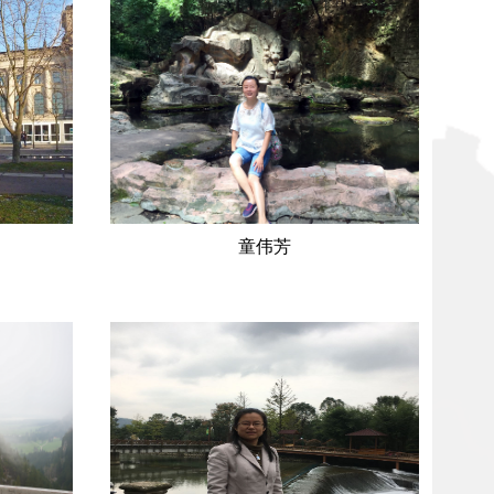
童伟芳
： 男
姓 名：童伟芳 性 别： 女
籍 贯：萧山民 族：汉
员学习
政治面貌：党员学 历：本科
于浙江大
学 位： 硕士 学习简历：
文学专业本
1997-2001 浙江大学，本科，德语语言文
月 毕业于
学2003-2007 浙江大学，硕士研究生，应
流草榴社
用语言学 工作简历：2001至今， 草榴社
业。工作简
区-番茄社区直播-暗网社区 2008-2009，
茄社区直
德国汉诺威应用科学大学，语言交流教师
炼的经历
研究方向：德语语言文学，德语教学法 主
 D...
讲课程：项目...