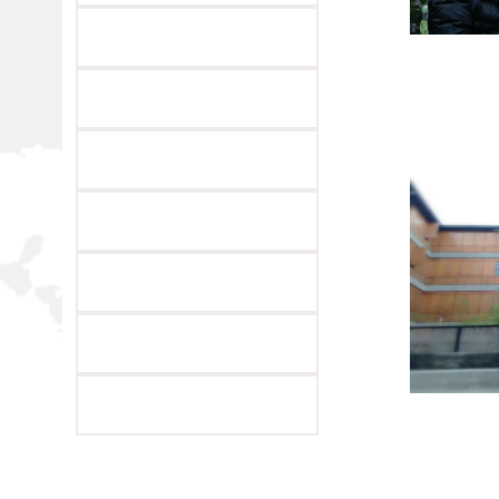
姓 名
籍 贯
政治面
历： 199
语专业（本科）
外国语草榴
士） 工作简
番茄社区直
向： 应用
基础德语
家概况 ◆ 
姓 名
籍 贯
政治
简历：200