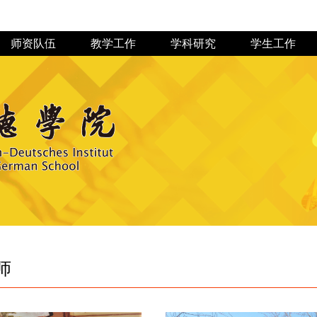
师资队伍
教学工作
学科研究
学生工作
草榴社区 历
规章制度
教授博士
专业建设
联系我们
资料下载
专业教师
实践教学
科研机构
组织机构
教学研究
科研成果
学生活动
党建动态
招生动态
交流分享
学术研究
团学组织
概况介绍
学习园地
史
师