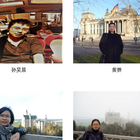
孙昊晨
黄骅
：孙昊晨 性 别：
姓 名：黄骅 性 别
 贯：南京民 族：
籍 贯：浙江宁波民 族：汉
治面貌：党员学习简
族 政治面貌： 中共党
-2008 南京外国语学校2008-
简历：本科 2001年7月 毕业
南京大学 本科2013-
学外国语草榴社区 日耳曼语言
南京大学/哥廷根大学 硕士工作简
科学士毕业；硕士 2009年12
-2017 中国农业银行浙江省分
浙江大学外国语言文化与国际交
-至今 草榴社区-番茄社区直播-
区 外国语言学与多国语言学专
研究方向： 跨文化日耳曼学
历： 2001迄今 草榴社区-番
主讲课程： 工程师德语，德语
播-暗网社区 培训进修、实践锻
论文： 《大学德语...
（注明时间、地点、院校名称）：1.