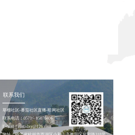
 德语专
草榴社区 德语系本科2004.7-8 德国
马尔堡大
汉诺威科技大学进修2005.9-2009.12 浙江
究生 工作
大学外语草榴社区 德语系硕士研究生班
-番茄社
2009.8 德国弗莱堡大学德语教
教师 研
学法进修2011.3-2012.2 德国汉诺威应用
讲课程：大
科技大学进修2016.8 德国国际...
...
联系我们
草榴社区-番茄社区直播-暗网社区
联系电话：0571 - 85070406
E-mail :
zustzdxy@126.com
地址：浙江省杭州市西湖区小和山高教园区留和路318号