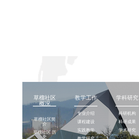
直播-暗网
— 2010：
Kassel）
Fremdsp
年8月至今
网社区 草
德语教学、
草榴社区
教学工作
学科研究
概况
专业介绍
科研机构
草榴社区简
课程建设
科研成果
介
实践教学
学术研究
草榴社区 历
史
教学研究