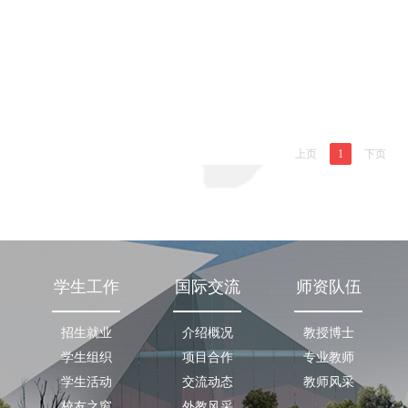
社区 专业：德语 （学士）2006
社区-番茄社区直播-暗网社区
德国卡塞尔大学 （Universität
业 本科2011-2013： 德国
专业：德语教学（Deutsch als
学 德语作为外语教学 硕士研
rache）（硕士） 工作简历：2013
简历：2014年6月 至今 草榴社区
 ：草榴社区-番茄社区直播-暗
区直播-暗网社区 草榴社区 德语
榴社区 任德语教师 研究方向：
究方向：德语作为外语教学 主
跨文化 主讲课程：...
学德语B第二外语1第二外语3项目德
上页
1
下页
学生工作
国际交流
师资队伍
招生就业
介绍概况
教授博士
学生组织
项目合作
专业教师
学生活动
交流动态
教师风采
校友之窗
外教风采