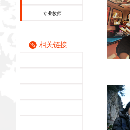
专业教师
相关链接
姓 名
男 籍
汉 政
历：2002
2012 
2016 
历：2016
行2017
暗网社区 
德语教学
视听说主要