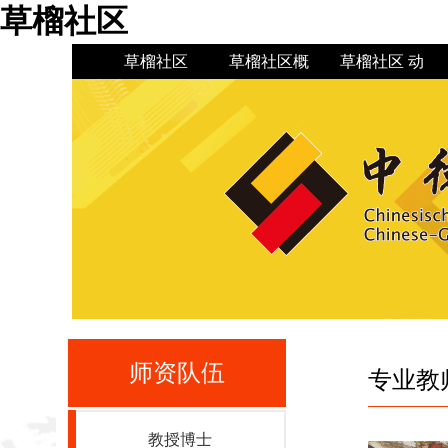
草榴社区
草榴社区
草榴社区概
草榴社区 动
况
态
草榴社区简
草榴社区 新
机构设置
草榴社区公
现任领导
介
闻
告
师资队伍
专业教
教授博士