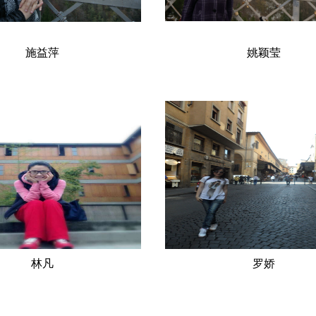
施益萍
姚颖莹
：施益萍 性 别：女
姓 名：姚颖莹 性 别
：浙江慈溪民 族：汉
籍 贯：江苏吴江民 族：
貌：中共党员 学习简
汉 政治面貌：共
8.9-2002.7 南京大学西语系德
学习简历：2000.9-2004.
 2006.9-2009.12 浙江大学
于北京外国语大学德语系本科2004
社区 外国语与应用语言学（硕
2007.3 就读于北京外国语大
历： 2002.8至今在草榴社区-
士2014.2-2015.2 汉诺威应
播-暗网社区 德语教师 研究方
进修工作简历：2007.5至今任职
语言学、教学法 主讲课程：
区-番茄社区直播-暗网社区 研究
、中级德语、德语写作、德语国
国经济、跨文化交际主讲课程：
学术成果主要...
语、中级德语、跨文化交际、德..
林凡
罗娇
：林凡 性 别： 女
姓 名：罗娇 性 别
：浙江杭州民 族：汉
女 籍 贯：四川民 族：
面貌：群众 学习
汉 政治面貌：中
2 — 2006：草榴社区-番茄社区
学习简历：2007-2011