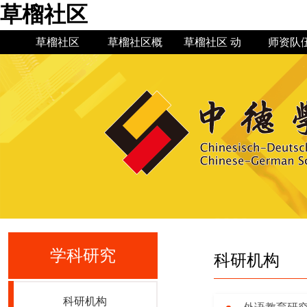
草榴社区
草榴社区
草榴社区概
草榴社区 动
师资队
况
态
草榴社区简
草榴社区 新
机构设置
草榴社区公
现任领导
草榴社区
规章制
教授博
专业建
介
闻
告
史
学科研究
科研机构
科研机构