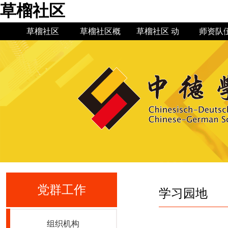
草榴社区
草榴社区
草榴社区概
草榴社区 动
师资队
况
态
草榴社区简
草榴社区 新
机构设置
草榴社区公
现任领导
草榴社区
规章制
教授博
专业建
介
闻
告
史
党群工作
学习园地
组织机构