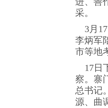
进、善
采。
3
月
17
李炳军
市等地
17
日
察。寨
总书记
源、曲