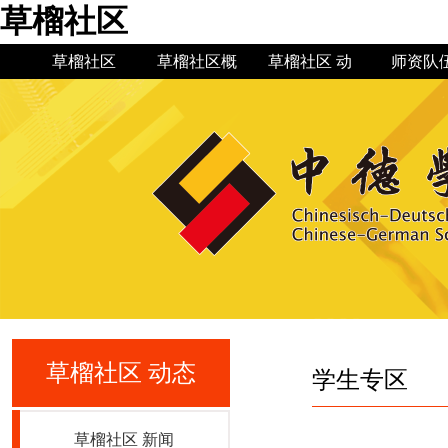
草榴社区
草榴社区
草榴社区概
草榴社区 动
师资队
况
态
草榴社区简
草榴社区 新
机构设置
草榴社区公
现任领导
草榴社区
规章制
教授博
专业建
介
闻
告
史
草榴社区 动态
学生专区
草榴社区 新闻