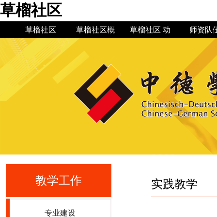
草榴社区
草榴社区
草榴社区概
草榴社区 动
师资队
况
态
草榴社区简
草榴社区 新
机构设置
草榴社区公
现任领导
草榴社区
规章制
教授博
专业建
介
闻
告
史
教学工作
实践教学
专业建设